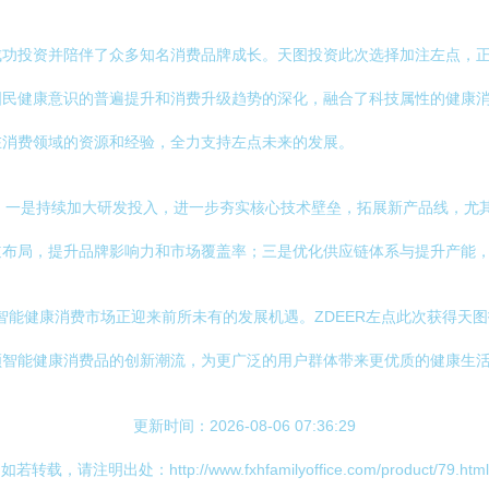
成功投资并陪伴了众多知名消费品牌成长。天图投资此次选择加注左点，
国民健康意识的普遍提升和消费升级趋势的深化，融合了科技属性的健康
在消费领域的资源和经验，全力支持左点未来的发展。
：一是持续加大研发投入，进一步夯实核心技术壁垒，拓展新产品线，尤
道布局，提升品牌影响力和市场覆盖率；三是优化供应链体系与提升产能
，智能健康消费市场正迎来前所未有的发展机遇。ZDEER左点此次获得
领智能健康消费品的创新潮流，为更广泛的用户群体带来更优质的健康生
更新时间：2026-08-06 07:36:29
如若转载，请注明出处：http://www.fxhfamilyoffice.com/product/79.html