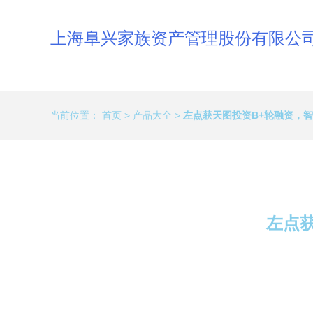
上海阜兴家族资产管理股份有限公
当前位置：
首页
>
产品大全
>
左点获天图投资B+轮融资，
左点