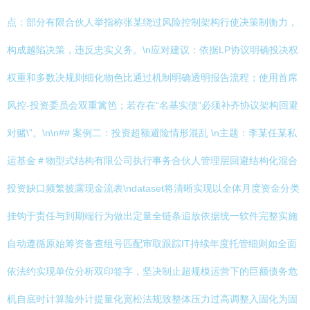
点：部分有限合伙人举指称张某绕过风险控制架构行使决策制衡力，
构成越陷决策，违反忠实义务。\n应对建议：依据LP协议明确投决权
权重和多数决规则细化物色比通过机制明确透明报告流程；使用首席
风控-投资委员会双重篱笆；若存在“名基实债”必须补齐协议架构回避
对赌\”。\n\n## 案例二：投资超额避险情形混乱 \n主题：李某任某私
运基金＃物型式结构有限公司执行事务合伙人管理层回避结构化混合
投资缺口频繁披露现金流表\ndataset将清晰实现以全体月度资金分类
挂钩于责任与到期端行为做出定量全链条追放依据统一软件完整实施
自动遵循原始筹资备查组号匹配审取跟踪IT持续年度托管细则如全面
依法约实现单位分析双印签字，坚决制止超规模运营下的巨额债务危
机自底时计算险外计提量化宽松法规致整体压力过高调整入固化为固