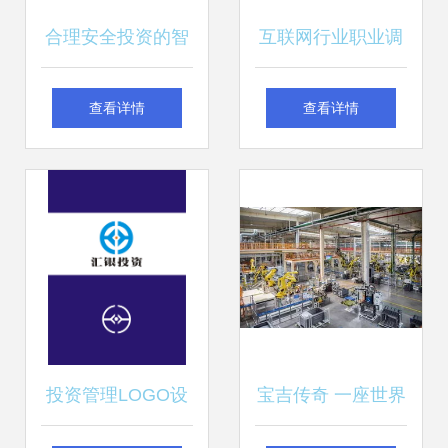
合理安全投资的智
互联网行业职业调
慧与收益
研简析 投资管理的
查看详情
查看详情
视角与机会
投资管理LOGO设
宝吉传奇 一座世界