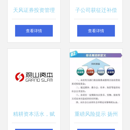
天风证券投资管理
子公司获征迁补偿
专业与创新的融合
款充实现金流 中集
查看详情
查看详情
之路
车辆高端制造网络
效用进一步释放
精耕资本活水，赋
重磅风险提示 扬州