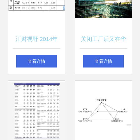
汇财视野 2014年
关闭工厂后又在华
利檀投资年度盘点
投资1600亿 能称
查看详情
查看详情
——私募基金布局
霸世界，为何选
与稳健收益
择“装孙子”？——
浅谈跨国公司的中
国投资策略