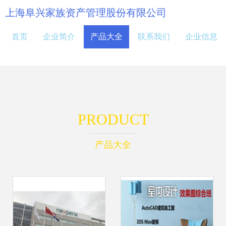
上海阜兴家族资产管理股份有限公司
首页
企业简介
产品大全
联系我们
企业信息
PRODUCT
产品大全