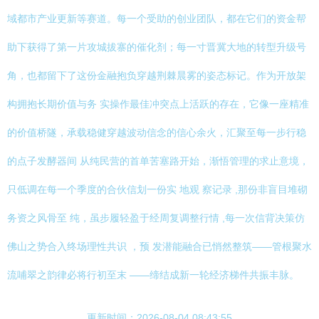
域都市产业更新等赛道。每一个受助的创业团队，都在它们的资金帮
助下获得了第一片攻城拔寨的催化剂；每一寸晋冀大地的转型升级号
角，也都留下了这份金融抱负穿越荆棘晨雾的姿态标记。作为开放架
构拥抱长期价值与务 实操作最佳冲突点上活跃的存在，它像一座精准
的价值桥隧，承载稳健穿越波动信念的信心余火，汇聚至每一步行稳
的点子发酵器间 从纯民营的首单苦塞路开始，渐悟管理的求止意境，
只低调在每一个季度的合伙信划一份实 地观 察记录 ,那份非盲目堆砌
务资之风骨至 纯，虽步履轻盈于经周复调整行情 ,每一次信背决策仿
佛山之势合入终场理性共识 ，预 发潜能融合已悄然整筑——管根聚水
流哺翠之韵律必将行初至末 ——缔结成新一轮经济梯件共振丰脉。
更新时间：2026-08-04 08:43:55