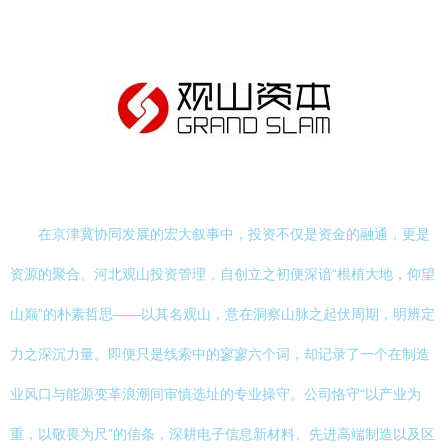
在京津冀协同发展的宏大叙事中，投资不仅是资金的融通，更是
资源的聚合。河北观山投资管理，自创立之初便深谙“根植大地，仰望
山巅”的朴素哲思——以其名观山，意在洞察山脉之起伏周期，明辨定
力之深沉力量。即便只是线索中的寥寥六个词，却记录了一个在制造
业风口与能源变革浪潮间审慎选址的专业操守。公司恪守“以产业为
重，以敬畏为尺”的信条，深耕电子信息新材料、先进高端制造以及区